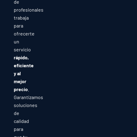
de
profesionales
trabaja
para
ofrecerte
un
servicio
rápido,
eficiente
y al
mejor
precio
.
Garantizamos
soluciones
de
calidad
para
que tu