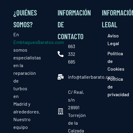
¿QUIÉNES
INFORMACIÓN
INFORMACIÓ
SOMOS?
DE
LEGAL
En
CONTACTO
Aviso
EmbtaguesBaratos.com
Legal
663
somos
Política
332
especialistas
de
685
en la
Cookies
reparación
info@tallerbarato.com
Política
de
de
turbos
C/ Real,
privacidad
en
s/n
Madrid y
28991
alrededores.
Torrejón
Nuestro
de la
equipo
Calzada