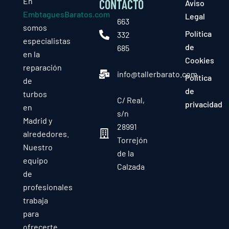
En
CONTACTO
Aviso
EmbtaguesBaratos.com
Legal
663
somos
Política
332
especialistas
de
685
en la
Cookies
reparación
info@tallerbarato.com
Política
de
de
turbos
C/ Real,
privacidad
en
s/n
Madrid y
28991
alrededores.
Torrejón
Nuestro
de la
equipo
Calzada
de
profesionales
trabaja
para
ofrecerte