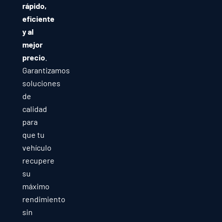
rápido,
eficiente
y al
mejor
precio
.
Garantizamos
soluciones
de
calidad
para
que tu
vehículo
recupere
su
máximo
rendimiento
sin