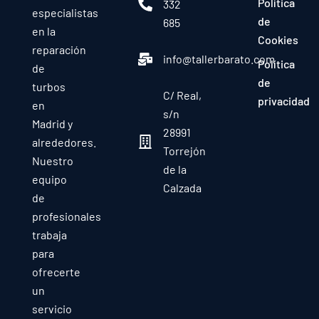
Política
332
especialistas
de
685
en la
Cookies
reparación
info@tallerbarato.com
Política
de
de
turbos
C/ Real,
privacidad
en
s/n
Madrid y
28991
alrededores.
Torrejón
Nuestro
de la
equipo
Calzada
de
profesionales
trabaja
para
ofrecerte
un
servicio