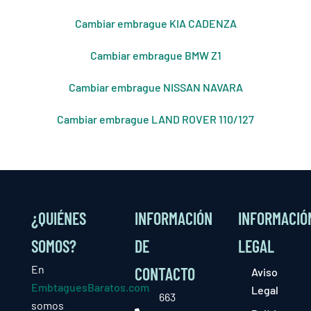
Cambiar embrague KIA CADENZA
Cambiar embrague BMW Z1
Cambiar embrague NISSAN NAVARA
Cambiar embrague LAND ROVER 110/127
¿QUIÉNES
INFORMACIÓN
INFORMACIÓ
SOMOS?
DE
LEGAL
En
CONTACTO
Aviso
EmbtaguesBaratos.com
Legal
663
somos