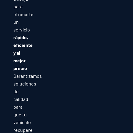
para
ofrecerte
un
servicio
rápido,
eficiente
y al
mejor
precio
.
Garantizamos
soluciones
de
calidad
para
que tu
vehículo
recupere