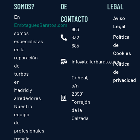
SOMOS?
DE
LEGAL
En
CONTACTO
Aviso
EmbtaguesBaratos.com
Legal
663
somos
Política
332
especialistas
de
685
en la
Cookies
reparación
info@tallerbarato.com
Política
de
de
turbos
C/ Real,
privacidad
en
s/n
Madrid y
28991
alrededores.
Torrejón
Nuestro
de la
equipo
Calzada
de
profesionales
trabaja