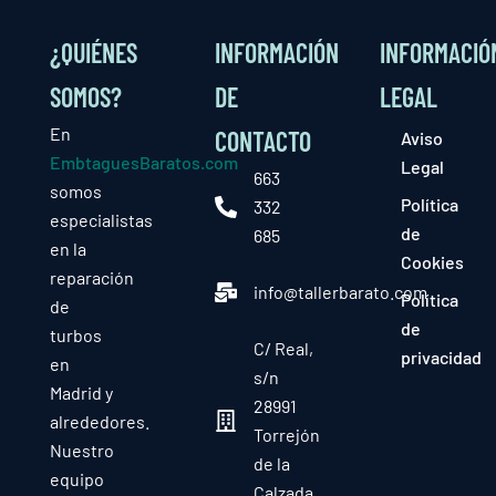
¿QUIÉNES
INFORMACIÓN
INFORMACIÓ
SOMOS?
DE
LEGAL
En
CONTACTO
Aviso
EmbtaguesBaratos.com
Legal
663
somos
Política
332
especialistas
de
685
en la
Cookies
reparación
info@tallerbarato.com
Política
de
de
turbos
C/ Real,
privacidad
en
s/n
Madrid y
28991
alrededores.
Torrejón
Nuestro
de la
equipo
Calzada