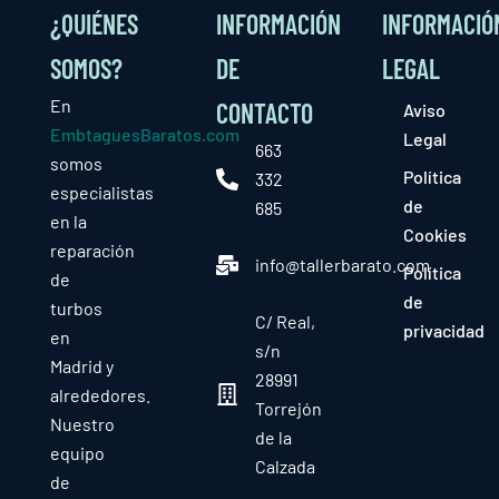
¿QUIÉNES
INFORMACIÓN
INFORMACIÓ
SOMOS?
DE
LEGAL
En
CONTACTO
Aviso
EmbtaguesBaratos.com
Legal
663
somos
Política
332
especialistas
de
685
en la
Cookies
reparación
info@tallerbarato.com
Política
de
de
turbos
C/ Real,
privacidad
en
s/n
Madrid y
28991
alrededores.
Torrejón
Nuestro
de la
equipo
Calzada
de