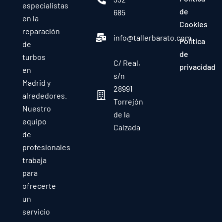
especialistas
de
685
en la
Cookies
reparación
info@tallerbarato.com
Política
de
de
turbos
C/ Real,
privacidad
en
s/n
Madrid y
28991
alrededores.
Torrejón
Nuestro
de la
equipo
Calzada
de
profesionales
trabaja
para
ofrecerte
un
servicio