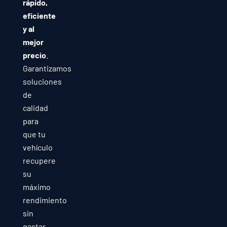
rápido,
eficiente
y al
mejor
precio
.
Garantizamos
soluciones
de
calidad
para
que tu
vehículo
recupere
su
máximo
rendimiento
sin
gastar