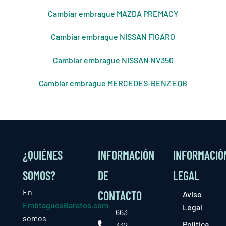
Cambiar embrague MAZDA PREMACY
Cambiar embrague NISSAN FIGARO
Cambiar embrague NISSAN NV350
Cambiar embrague MERCEDES-BENZ EQB
¿QUIÉNES
INFORMACIÓN
INFORMACIÓ
SOMOS?
DE
LEGAL
En
CONTACTO
Aviso
EmbtaguesBaratos.com
Legal
663
somos
Política
332