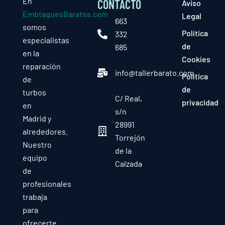
En
CONTACTO
Aviso
EmbtaguesBaratos.com
Legal
663
somos
Política
332
especialistas
de
685
en la
Cookies
reparación
info@tallerbarato.com
Política
de
de
turbos
C/ Real,
privacidad
en
s/n
Madrid y
28991
alrededores.
Torrejón
Nuestro
de la
equipo
Calzada
de
profesionales
trabaja
para
ofrecerte