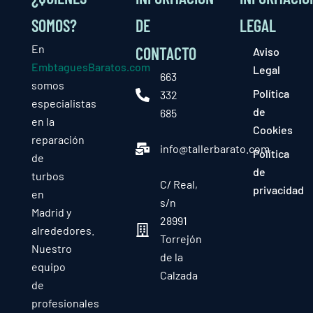
SOMOS?
DE
LEGAL
En
CONTACTO
Aviso
EmbtaguesBaratos.com
Legal
663
somos
Política
332
especialistas
de
685
en la
Cookies
reparación
info@tallerbarato.com
Política
de
de
turbos
C/ Real,
privacidad
en
s/n
Madrid y
28991
alrededores.
Torrejón
Nuestro
de la
equipo
Calzada
de
profesionales