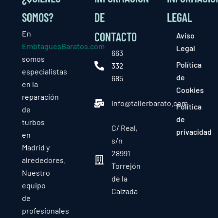
SOMOS?
DE
LEGAL
En
CONTACTO
Aviso
EmbtaguesBaratos.com
Legal
663
somos
Política
332
especialistas
de
685
en la
Cookies
reparación
info@tallerbarato.com
Política
de
de
turbos
C/ Real,
privacidad
en
s/n
Madrid y
28991
alrededores.
Torrejón
Nuestro
de la
equipo
Calzada
de
profesionales