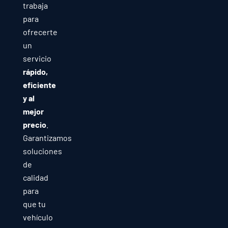
trabaja
para
ofrecerte
un
servicio
rápido,
eficiente
y al
mejor
precio
.
Garantizamos
soluciones
de
calidad
para
que tu
vehículo