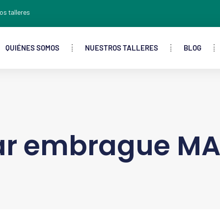
os talleres
QUIÉNES SOMOS
NUESTROS TALLERES
BLOG
r embrague MA