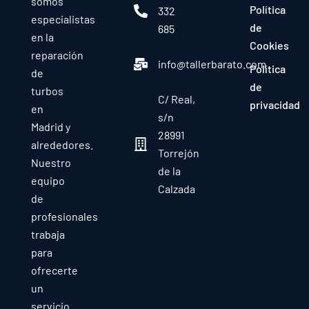
somos
Política
332
especialistas
de
685
en la
Cookies
reparación
info@tallerbarato.com
Política
de
de
turbos
C/ Real,
privacidad
en
s/n
Madrid y
28991
alrededores.
Torrejón
Nuestro
de la
equipo
Calzada
de
profesionales
trabaja
para
ofrecerte
un
servicio