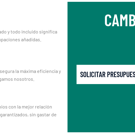
CAMB
ado y todo incluido significa
upaciones añadidas.
segura la máxima eficiencia y
SOLICITAR PRESUPUE
rgamos nosotros.
os con la mejor relación
 garantizados, sin gastar de