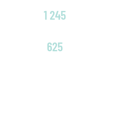
CLIENTES SATISFECHOS
1 245
EMBRAGUES CAMBIADOS
625