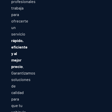
profesionales
trabaja
para
ofrecerte
un
servicio
rápido,
eficiente
y al
mejor
precio
.
Garantizamos
soluciones
de
calidad
para
que tu
vehículo