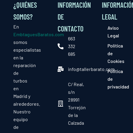
¿QUIÉNES
INFORMACIÓN
INFORMACIÓ
SOMOS?
DE
LEGAL
En
CONTACTO
Aviso
EmbtaguesBaratos.com
Legal
663
somos
Política
332
especialistas
de
685
en la
Cookies
reparación
info@tallerbarato.com
Política
de
de
turbos
C/ Real,
privacidad
en
s/n
Madrid y
28991
alrededores.
Torrejón
Nuestro
de la
equipo
Calzada
de