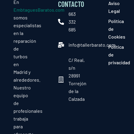
En
CONTACTO
Aviso
EmbtaguesBaratos.com
Legal
663
somos
Política
332
especialistas
de
685
en la
Cookies
reparación
info@tallerbarato.com
Política
de
de
turbos
C/ Real,
privacidad
en
s/n
Madrid y
28991
alrededores.
Torrejón
Nuestro
de la
equipo
Calzada
de
profesionales
trabaja
para