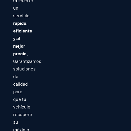
ofrecerte
un
servicio
rápido,
eficiente
y al
mejor
precio
.
Garantizamos
soluciones
de
calidad
para
que tu
vehículo
recupere
su
máximo