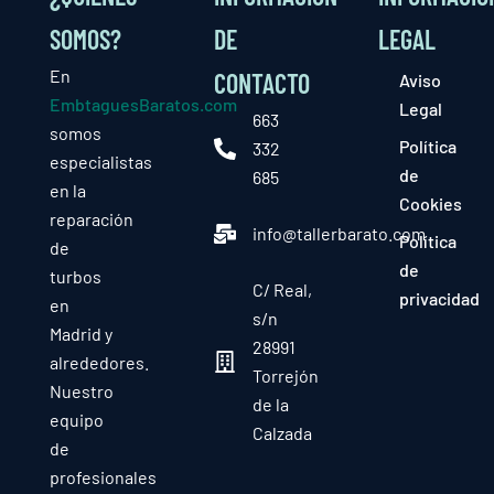
SOMOS?
DE
LEGAL
En
CONTACTO
Aviso
EmbtaguesBaratos.com
Legal
663
somos
Política
332
especialistas
de
685
en la
Cookies
reparación
info@tallerbarato.com
Política
de
de
turbos
C/ Real,
privacidad
en
s/n
Madrid y
28991
alrededores.
Torrejón
Nuestro
de la
equipo
Calzada
de
profesionales