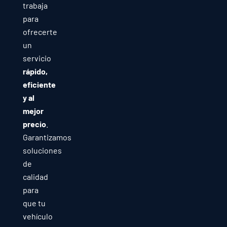
trabaja
para
ofrecerte
un
servicio
rápido,
eficiente
y al
mejor
precio
.
Garantizamos
soluciones
de
calidad
para
que tu
vehículo