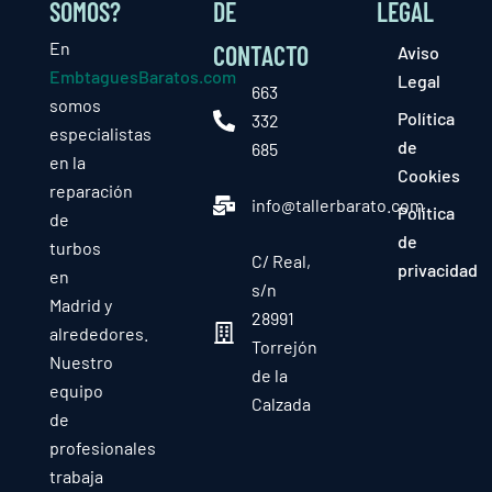
SOMOS?
DE
LEGAL
En
CONTACTO
Aviso
EmbtaguesBaratos.com
Legal
663
somos
Política
332
especialistas
de
685
en la
Cookies
reparación
info@tallerbarato.com
Política
de
de
turbos
C/ Real,
privacidad
en
s/n
Madrid y
28991
alrededores.
Torrejón
Nuestro
de la
equipo
Calzada
de
profesionales
trabaja