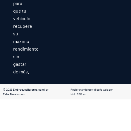
para
que tu
vehículo
recupere
su
máximo
rendimiento
sin
gastar
de más.
© 2026
EmbraguesBaratos.com
| by
Posicionamiento y diseño web por
TallerBarato.com
MultiSEO.es