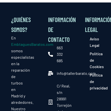
¿QUIÉNES
INFORMACIÓN
INFORMACIÓ
SOMOS?
DE
LEGAL
En
CONTACTO
Aviso
EmbtaguesBaratos.com
Legal
663
somos
Política
332
especialistas
de
685
en la
Cookies
reparación
info@tallerbarato.com
Política
de
de
turbos
C/ Real,
privacidad
en
s/n
Madrid y
28991
alrededores.
Torrejón
Nuestro