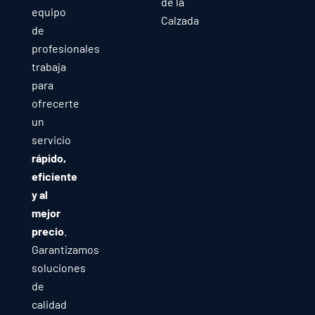
de la
equipo
Calzada
de
profesionales
trabaja
para
ofrecerte
un
servicio
rápido,
eficiente
y al
mejor
precio
.
Garantizamos
soluciones
de
calidad