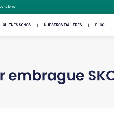
os talleres
QUIÉNES SOMOS
NUESTROS TALLERES
BLOG
r embrague SKO