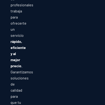
profesionales
trabaja
para
ofrecerte
un
servicio
rápido,
eficiente
y al
mejor
precio
.
Garantizamos
soluciones
de
calidad
para
que tu