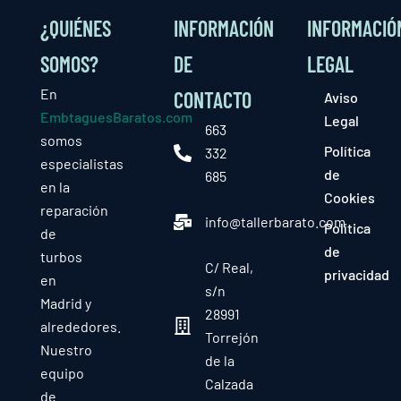
¿QUIÉNES
INFORMACIÓN
INFORMACIÓ
SOMOS?
DE
LEGAL
En
CONTACTO
Aviso
EmbtaguesBaratos.com
Legal
663
somos
Política
332
especialistas
de
685
en la
Cookies
reparación
info@tallerbarato.com
Política
de
de
turbos
C/ Real,
privacidad
en
s/n
Madrid y
28991
alrededores.
Torrejón
Nuestro
de la
equipo
Calzada
de