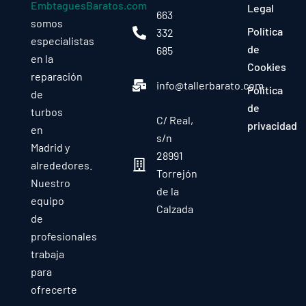
EmbtaguesBaratos.com
Legal
663
somos
Política
332
especialistas
de
685
en la
Cookies
reparación
info@tallerbarato.com
Política
de
de
turbos
C/ Real,
privacidad
en
s/n
Madrid y
28991
alrededores.
Torrejón
Nuestro
de la
equipo
Calzada
de
profesionales
trabaja
para
ofrecerte