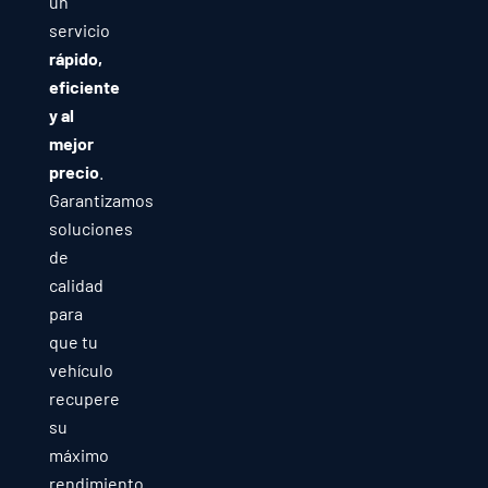
un
servicio
rápido,
eficiente
y al
mejor
precio
.
Garantizamos
soluciones
de
calidad
para
que tu
vehículo
recupere
su
máximo
rendimiento