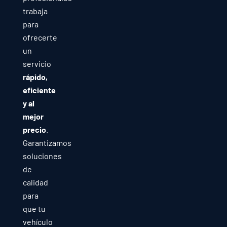
trabaja
para
ofrecerte
un
servicio
rápido,
eficiente
y al
mejor
precio
.
Garantizamos
soluciones
de
calidad
para
que tu
vehículo