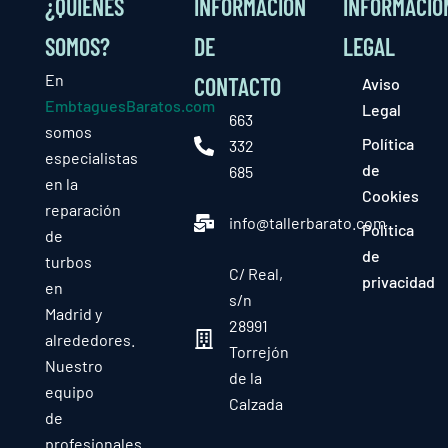
¿QUIÉNES
INFORMACIÓN
INFORMACIÓ
SOMOS?
DE
LEGAL
En
CONTACTO
Aviso
EmbtaguesBaratos.com
Legal
663
somos
Política
332
especialistas
de
685
en la
Cookies
reparación
info@tallerbarato.com
Política
de
de
turbos
C/ Real,
privacidad
en
s/n
Madrid y
28991
alrededores.
Torrejón
Nuestro
de la
equipo
Calzada
de
profesionales