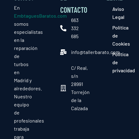
En
CONTACTO
Aviso
EmbtaguesBaratos.com
Legal
663
somos
Política
332
especialistas
de
685
en la
Cookies
reparación
info@tallerbarato.com
Política
de
de
turbos
C/ Real,
privacidad
en
s/n
Madrid y
28991
alrededores.
Torrejón
Nuestro
de la
equipo
Calzada
de
profesionales
trabaja
para