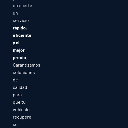
ofrecerte
un
servicio
rápido,
eficiente
y al
mejor
precio
.
Garantizamos
soluciones
de
calidad
para
que tu
vehículo
recupere
su