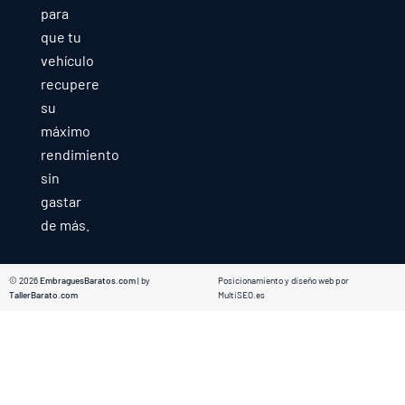
para
que tu
vehículo
recupere
su
máximo
rendimiento
sin
gastar
de más.
© 2026
EmbraguesBaratos.com
| by
Posicionamiento y diseño web por
TallerBarato.com
MultiSEO.es