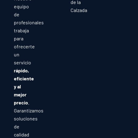
de la
equipo
Calzada
de
profesionales
trabaja
para
ofrecerte
un
servicio
rápido,
eficiente
y al
mejor
precio
.
Garantizamos
soluciones
de
calidad