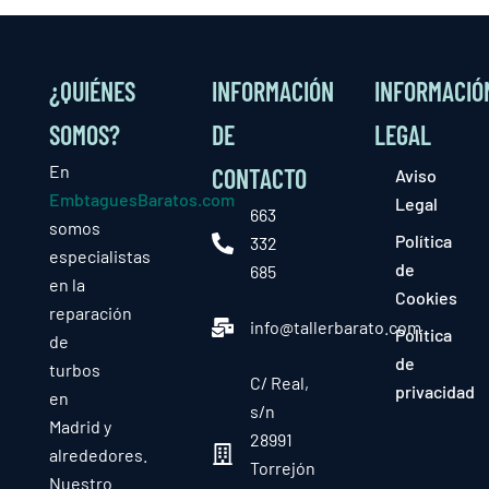
¿QUIÉNES
INFORMACIÓN
INFORMACIÓ
SOMOS?
DE
LEGAL
En
CONTACTO
Aviso
EmbtaguesBaratos.com
Legal
663
somos
Política
332
especialistas
de
685
en la
Cookies
reparación
info@tallerbarato.com
Política
de
de
turbos
C/ Real,
privacidad
en
s/n
Madrid y
28991
alrededores.
Torrejón
Nuestro