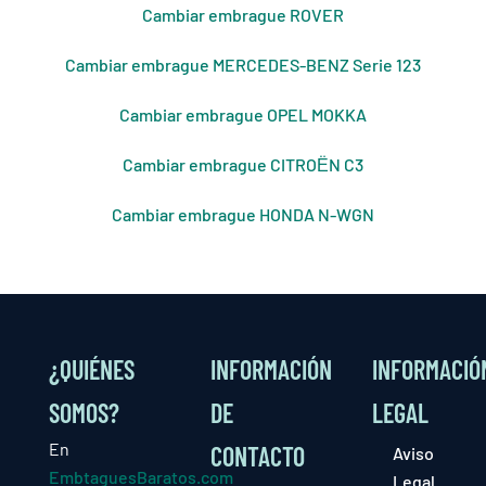
Cambiar embrague ROVER
Cambiar embrague MERCEDES-BENZ Serie 123
Cambiar embrague OPEL MOKKA
Cambiar embrague CITROЁN C3
Cambiar embrague HONDA N-WGN
¿QUIÉNES
INFORMACIÓN
INFORMACIÓ
SOMOS?
DE
LEGAL
En
CONTACTO
Aviso
EmbtaguesBaratos.com
Legal