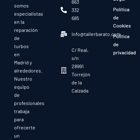
663
somos
Política
332
especialistas
de
685
en la
Cookies
reparación
info@tallerbarato.com
Política
de
de
turbos
C/ Real,
privacidad
en
s/n
Madrid y
28991
alrededores.
Torrejón
Nuestro
de la
equipo
Calzada
de
profesionales
trabaja
para
ofrecerte
un