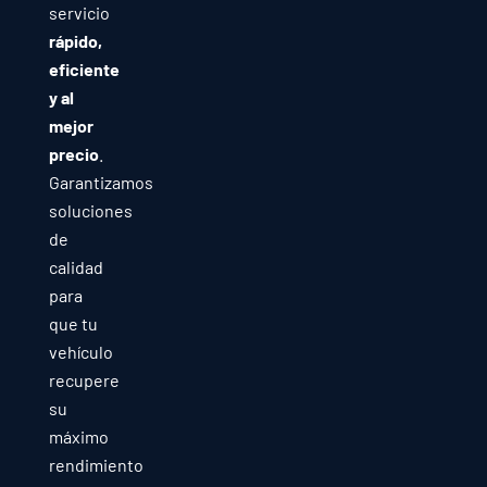
servicio
rápido,
eficiente
y al
mejor
precio
.
Garantizamos
soluciones
de
calidad
para
que tu
vehículo
recupere
su
máximo
rendimiento