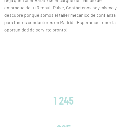
Deja que Taller Barato se encargue del cambio de
embrague de tu Renault Pulse. Contáctanos hoy mismo y
descubre por qué somos el taller mecánico de confianza
para tantos conductores en Madrid. ¡Esperamos tener la
oportunidad de servirte pronto!
CLIENTES SATISFECHOS
1 245
EMBRAGUES CAMBIADOS