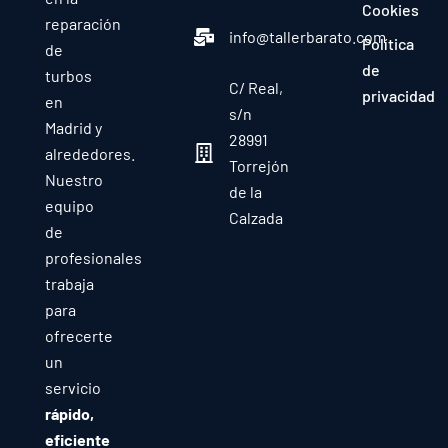
Cookies
reparación
info@tallerbarato.com
Política
de
de
turbos
C/ Real,
privacidad
en
s/n
Madrid y
28991
alrededores.
Torrejón
Nuestro
de la
equipo
Calzada
de
profesionales
trabaja
para
ofrecerte
un
servicio
rápido,
eficiente