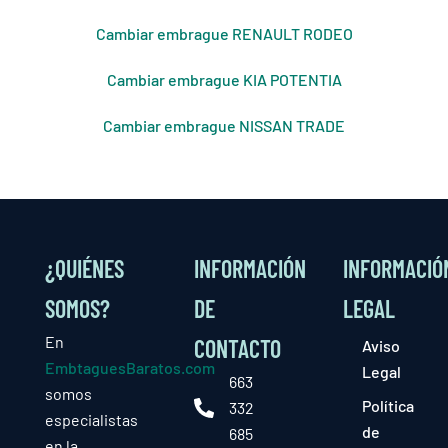
Cambiar embrague RENAULT RODEO
Cambiar embrague KIA POTENTIA
Cambiar embrague NISSAN TRADE
¿QUIÉNES
INFORMACIÓN
INFORMACIÓ
SOMOS?
DE
LEGAL
En
CONTACTO
Aviso
EmbtaguesBaratos.com
Legal
663
somos
Política
332
especialistas
de
685
en la