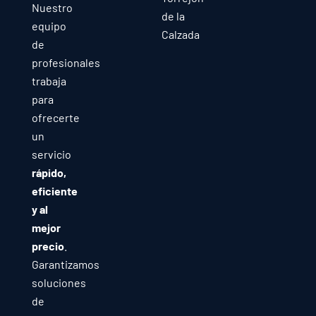
Nuestro
de la
equipo
Calzada
de
profesionales
trabaja
para
ofrecerte
un
servicio
rápido,
eficiente
y al
mejor
precio
.
Garantizamos
soluciones
de