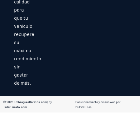
calidad
para
que tu
vehículo
recupere
su
máximo
rendimiento
sin
gastar
de más.
© 2026
EmbraguesBaratos.com
| by
Posicionamiento y diseño web por
TallerBarato.com
MultiSEO.es