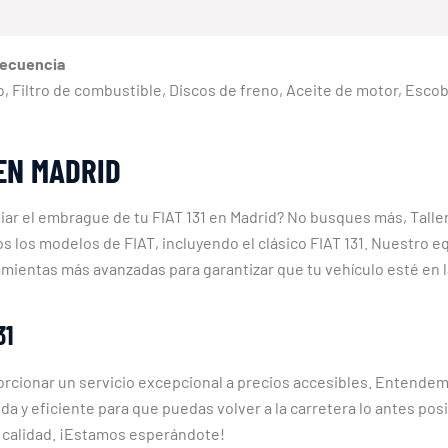
recuencia
reno, Filtro de combustible, Discos de freno, Aceite de motor, Esc
 EN MADRID
iar el embrague de tu FIAT 131 en Madrid? No busques más, Talle
s los modelos de FIAT, incluyendo el clásico FIAT 131. Nuestro 
amientas más avanzadas para garantizar que tu vehículo esté en
31
cionar un servicio excepcional a precios accesibles. Entendemos
a y eficiente para que puedas volver a la carretera lo antes po
ta calidad. ¡Estamos esperándote!