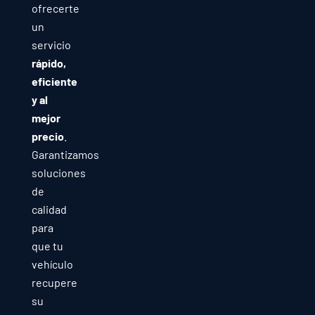
ofrecerte
un
servicio
rápido,
eficiente
y al
mejor
precio
.
Garantizamos
soluciones
de
calidad
para
que tu
vehículo
recupere
su