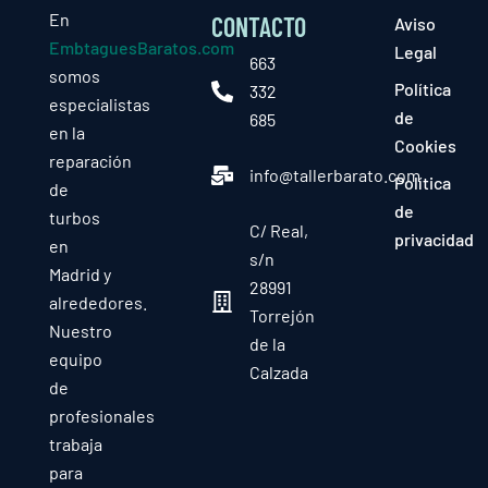
En
CONTACTO
Aviso
EmbtaguesBaratos.com
Legal
663
somos
Política
332
especialistas
de
685
en la
Cookies
reparación
info@tallerbarato.com
Política
de
de
turbos
C/ Real,
privacidad
en
s/n
Madrid y
28991
alrededores.
Torrejón
Nuestro
de la
equipo
Calzada
de
profesionales
trabaja
para