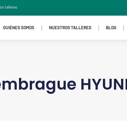
os talleres
QUIÉNES SOMOS
NUESTROS TALLERES
BLOG
embrague HYUND