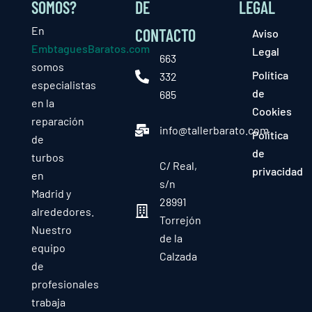
SOMOS?
DE
LEGAL
En
CONTACTO
Aviso
EmbtaguesBaratos.com
Legal
663
somos
Política
332
especialistas
de
685
en la
Cookies
reparación
info@tallerbarato.com
Política
de
de
turbos
C/ Real,
privacidad
en
s/n
Madrid y
28991
alrededores.
Torrejón
Nuestro
de la
equipo
Calzada
de
profesionales
trabaja