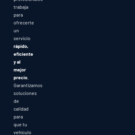
trabaja
para
ofrecerte
un
servicio
rápido,
eficiente
y al
mejor
precio
.
Garantizamos
soluciones
de
calidad
para
que tu
vehículo