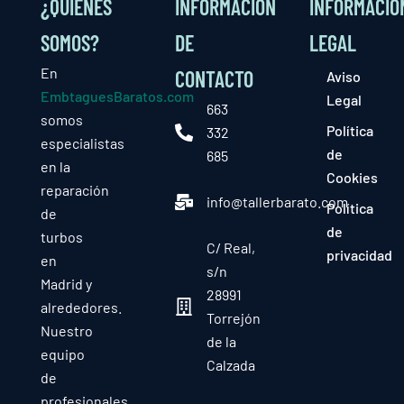
¿QUIÉNES
INFORMACIÓN
INFORMACIÓ
SOMOS?
DE
LEGAL
En
CONTACTO
Aviso
EmbtaguesBaratos.com
Legal
663
somos
Política
332
especialistas
de
685
en la
Cookies
reparación
info@tallerbarato.com
Política
de
de
turbos
C/ Real,
privacidad
en
s/n
Madrid y
28991
alrededores.
Torrejón
Nuestro
de la
equipo
Calzada
de
profesionales