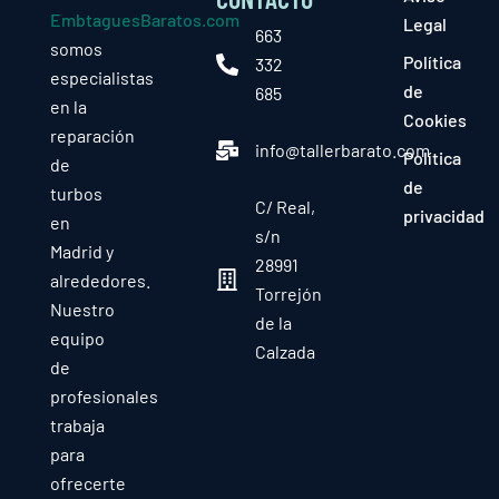
EmbtaguesBaratos.com
Legal
663
somos
Política
332
especialistas
de
685
en la
Cookies
reparación
info@tallerbarato.com
Política
de
de
turbos
C/ Real,
privacidad
en
s/n
Madrid y
28991
alrededores.
Torrejón
Nuestro
de la
equipo
Calzada
de
profesionales
trabaja
para
ofrecerte