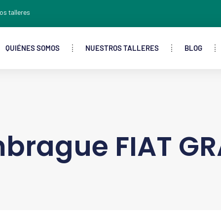
os talleres
QUIÉNES SOMOS
NUESTROS TALLERES
BLOG
brague FIAT G