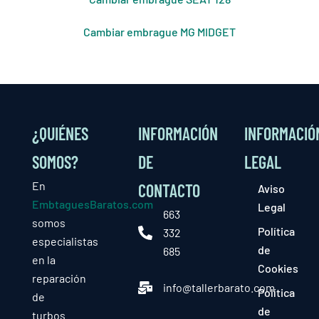
Cambiar embrague MG MIDGET
¿QUIÉNES
INFORMACIÓN
INFORMACIÓ
SOMOS?
DE
LEGAL
En
CONTACTO
Aviso
EmbtaguesBaratos.com
Legal
663
somos
Política
332
especialistas
de
685
en la
Cookies
reparación
info@tallerbarato.com
Política
de
de
turbos