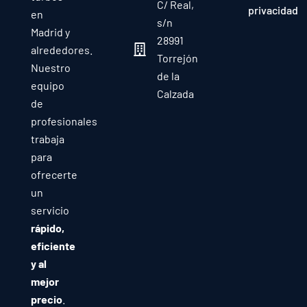
C/ Real,
privacidad
en
s/n
Madrid y
28991
alrededores.
Torrejón
Nuestro
de la
equipo
Calzada
de
profesionales
trabaja
para
ofrecerte
un
servicio
rápido,
eficiente
y al
mejor
precio
.