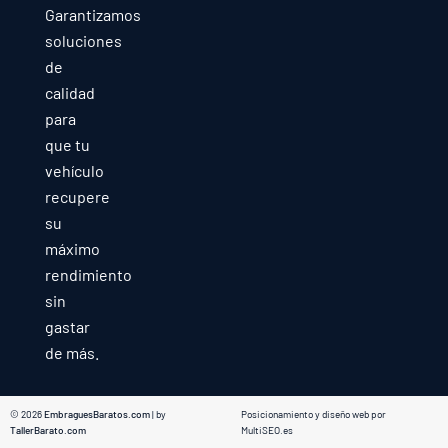
Garantizamos
soluciones
de
calidad
para
que tu
vehículo
recupere
su
máximo
rendimiento
sin
gastar
de más.
© 2026
EmbraguesBaratos.com
| by
Posicionamiento y diseño web por
TallerBarato.com
MultiSEO.es