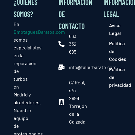
¿QUIÉNES
INFORMACIÓN
INFORMACIÓ
SOMOS?
DE
LEGAL
En
CONTACTO
Aviso
EmbtaguesBaratos.com
Legal
663
somos
Política
332
especialistas
de
685
en la
Cookies
reparación
info@tallerbarato.com
Política
de
de
turbos
C/ Real,
privacidad
en
s/n
Madrid y
28991
alrededores.
Torrejón
Nuestro
de la
equipo
Calzada
de
profesionales