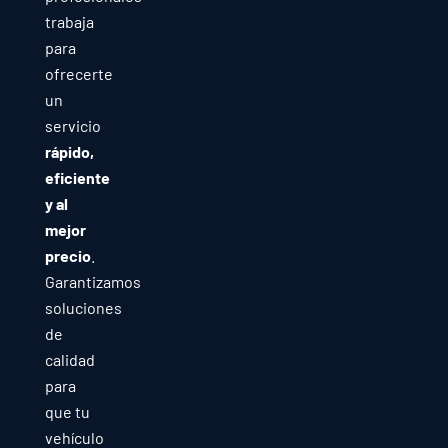
trabaja
para
ofrecerte
un
servicio
rápido,
eficiente
y al
mejor
precio
.
Garantizamos
soluciones
de
calidad
para
que tu
vehículo