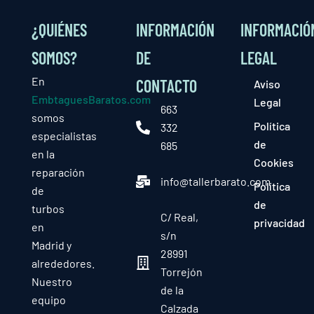
¿QUIÉNES
INFORMACIÓN
INFORMACIÓ
SOMOS?
DE
LEGAL
En
CONTACTO
Aviso
EmbtaguesBaratos.com
Legal
663
somos
Política
332
especialistas
de
685
en la
Cookies
reparación
info@tallerbarato.com
Política
de
de
turbos
C/ Real,
privacidad
en
s/n
Madrid y
28991
alrededores.
Torrejón
Nuestro
de la
equipo
Calzada