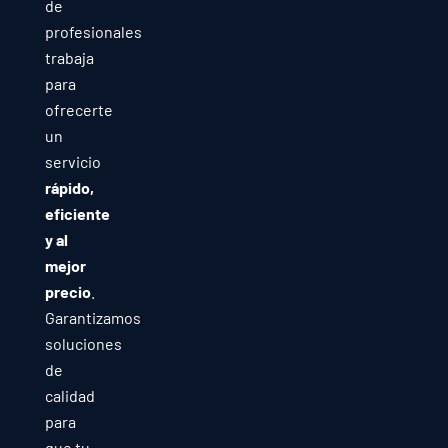
de
profesionales
trabaja
para
ofrecerte
un
servicio
rápido,
eficiente
y al
mejor
precio
.
Garantizamos
soluciones
de
calidad
para
que tu