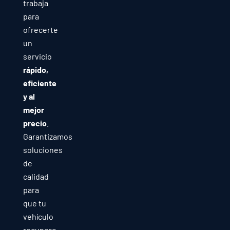
trabaja
para
ofrecerte
un
servicio
rápido,
eficiente
y al
mejor
precio
.
Garantizamos
soluciones
de
calidad
para
que tu
vehículo
recupere