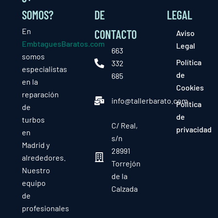
SOMOS?
DE
LEGAL
En
CONTACTO
Aviso
EmbtaguesBaratos.com
Legal
663
somos
Política
332
especialistas
de
685
en la
Cookies
reparación
info@tallerbarato.com
Política
de
de
turbos
C/ Real,
privacidad
en
s/n
Madrid y
28991
alrededores.
Torrejón
Nuestro
de la
equipo
Calzada
de
profesionales