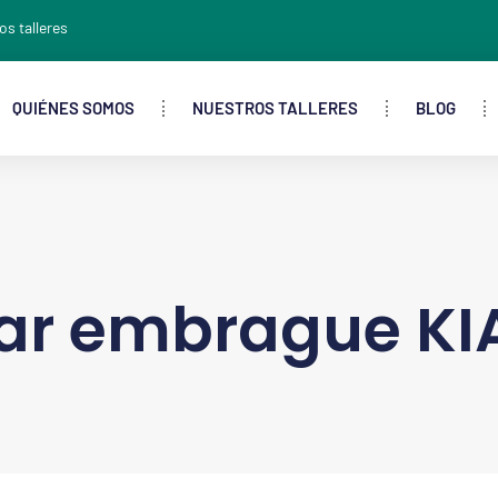
os talleres
QUIÉNES SOMOS
NUESTROS TALLERES
BLOG
r embrague KI