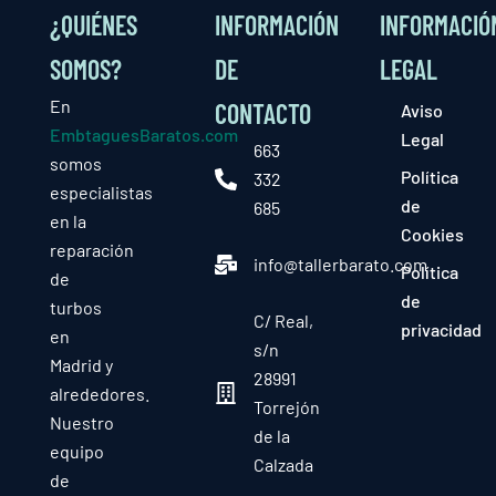
¿QUIÉNES
INFORMACIÓN
INFORMACIÓ
SOMOS?
DE
LEGAL
En
CONTACTO
Aviso
EmbtaguesBaratos.com
Legal
663
somos
Política
332
especialistas
de
685
en la
Cookies
reparación
info@tallerbarato.com
Política
de
de
turbos
C/ Real,
privacidad
en
s/n
Madrid y
28991
alrededores.
Torrejón
Nuestro
de la
equipo
Calzada
de