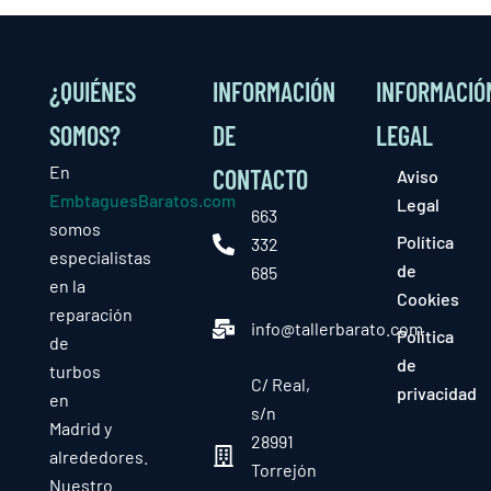
¿QUIÉNES
INFORMACIÓN
INFORMACIÓ
SOMOS?
DE
LEGAL
En
CONTACTO
Aviso
EmbtaguesBaratos.com
Legal
663
somos
Política
332
especialistas
de
685
en la
Cookies
reparación
info@tallerbarato.com
Política
de
de
turbos
C/ Real,
privacidad
en
s/n
Madrid y
28991
alrededores.
Torrejón
Nuestro