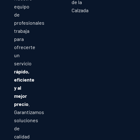
de la
equipo
Calzada
de
profesionales
trabaja
para
ofrecerte
un
servicio
rápido,
eficiente
y al
mejor
precio
.
Garantizamos
soluciones
de
calidad