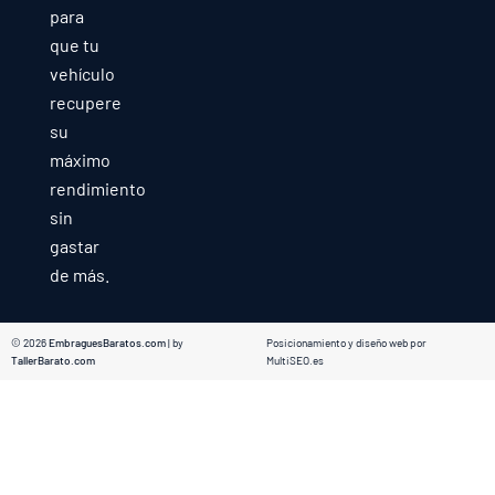
para
que tu
vehículo
recupere
su
máximo
rendimiento
sin
gastar
de más.
© 2026
EmbraguesBaratos.com
| by
Posicionamiento y diseño web por
TallerBarato.com
MultiSEO.es