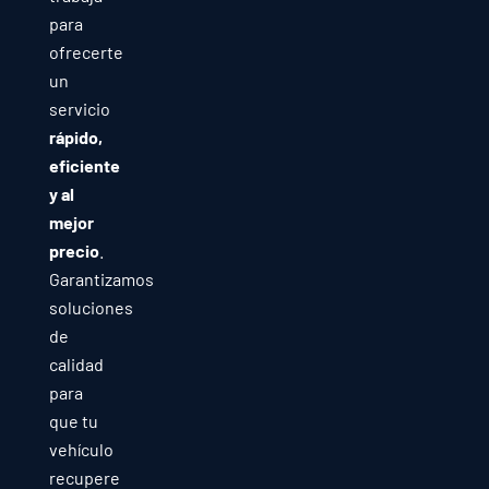
para
ofrecerte
un
servicio
rápido,
eficiente
y al
mejor
precio
.
Garantizamos
soluciones
de
calidad
para
que tu
vehículo
recupere