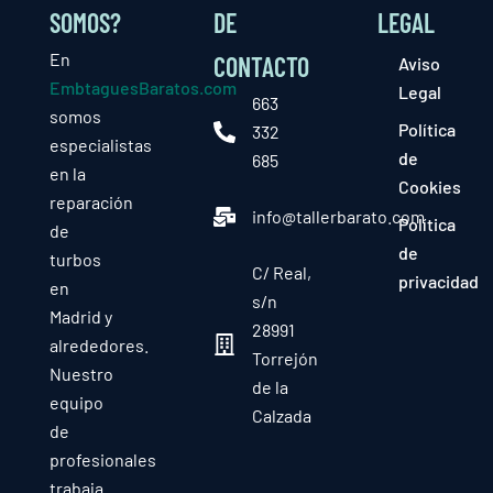
SOMOS?
DE
LEGAL
En
CONTACTO
Aviso
EmbtaguesBaratos.com
Legal
663
somos
Política
332
especialistas
de
685
en la
Cookies
reparación
info@tallerbarato.com
Política
de
de
turbos
C/ Real,
privacidad
en
s/n
Madrid y
28991
alrededores.
Torrejón
Nuestro
de la
equipo
Calzada
de
profesionales
trabaja