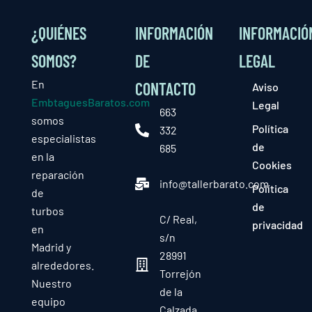
¿QUIÉNES
INFORMACIÓN
INFORMACIÓ
SOMOS?
DE
LEGAL
En
CONTACTO
Aviso
EmbtaguesBaratos.com
Legal
663
somos
Política
332
especialistas
de
685
en la
Cookies
reparación
info@tallerbarato.com
Política
de
de
turbos
C/ Real,
privacidad
en
s/n
Madrid y
28991
alrededores.
Torrejón
Nuestro
de la
equipo
Calzada