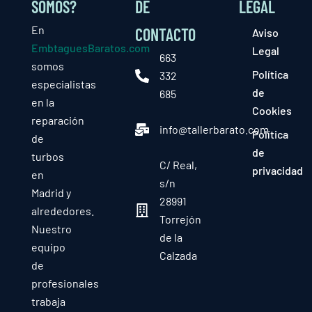
SOMOS?
DE
LEGAL
En
CONTACTO
Aviso
EmbtaguesBaratos.com
Legal
663
somos
Política
332
especialistas
de
685
en la
Cookies
reparación
info@tallerbarato.com
Política
de
de
turbos
C/ Real,
privacidad
en
s/n
Madrid y
28991
alrededores.
Torrejón
Nuestro
de la
equipo
Calzada
de
profesionales
trabaja