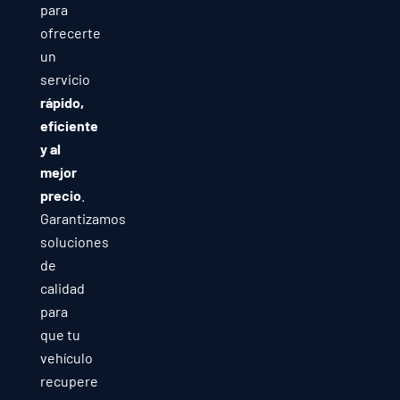
para
ofrecerte
un
servicio
rápido,
eficiente
y al
mejor
precio
.
Garantizamos
soluciones
de
calidad
para
que tu
vehículo
recupere