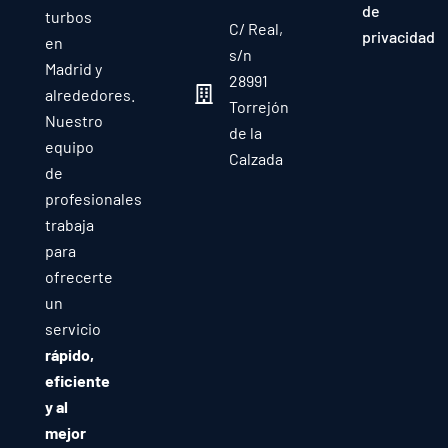
de
turbos
C/ Real,
privacidad
en
s/n
Madrid y
28991
alrededores.
Torrejón
Nuestro
de la
equipo
Calzada
de
profesionales
trabaja
para
ofrecerte
un
servicio
rápido,
eficiente
y al
mejor