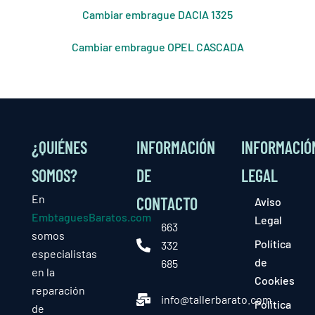
Cambiar embrague DACIA 1325
Cambiar embrague OPEL CASCADA
¿QUIÉNES
INFORMACIÓN
INFORMACIÓ
SOMOS?
DE
LEGAL
En
CONTACTO
Aviso
EmbtaguesBaratos.com
Legal
663
somos
Política
332
especialistas
de
685
en la
Cookies
reparación
info@tallerbarato.com
Política
de