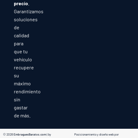
precio
.
Garantizamos
soluciones
de
calidad
para
que tu
vehículo
recupere
su
máximo
rendimiento
sin
gastar
de más.
© 2026
EmbraguesBaratos.com
| by
Posicionamiento y diseño web por