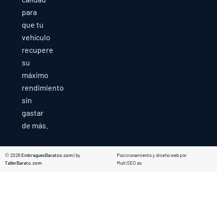
para
que tu
vehículo
recupere
su
máximo
rendimiento
sin
gastar
de más.
© 2026
EmbraguesBaratos.com
| by
Posicionamiento y diseño web por
TallerBarato.com
MultiSEO.es