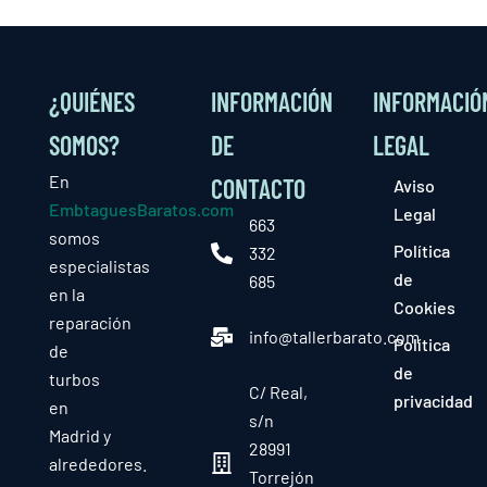
¿QUIÉNES
INFORMACIÓN
INFORMACIÓ
SOMOS?
DE
LEGAL
En
CONTACTO
Aviso
EmbtaguesBaratos.com
Legal
663
somos
Política
332
especialistas
de
685
en la
Cookies
reparación
info@tallerbarato.com
Política
de
de
turbos
C/ Real,
privacidad
en
s/n
Madrid y
28991
alrededores.
Torrejón