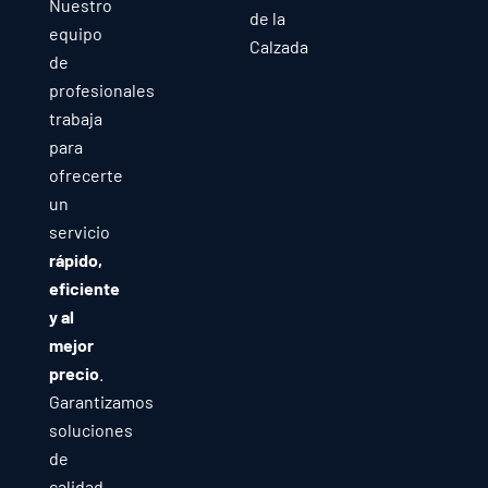
Nuestro
de la
equipo
Calzada
de
profesionales
trabaja
para
ofrecerte
un
servicio
rápido,
eficiente
y al
mejor
precio
.
Garantizamos
soluciones
de
calidad