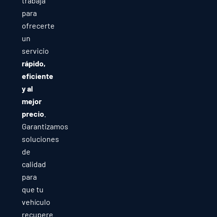
trabaja
para
ofrecerte
un
servicio
rápido,
eficiente
y al
mejor
precio
.
Garantizamos
soluciones
de
calidad
para
que tu
vehículo
recupere