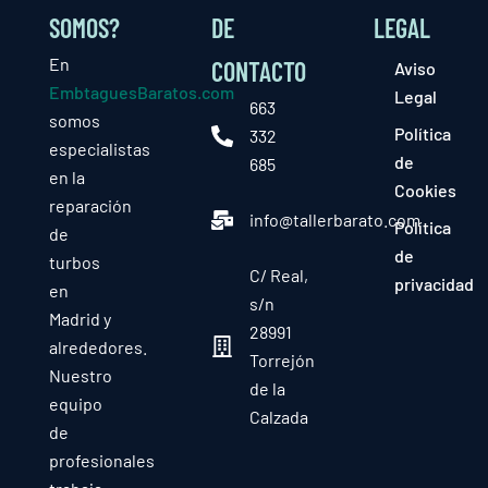
SOMOS?
DE
LEGAL
En
CONTACTO
Aviso
EmbtaguesBaratos.com
Legal
663
somos
Política
332
especialistas
de
685
en la
Cookies
reparación
info@tallerbarato.com
Política
de
de
turbos
C/ Real,
privacidad
en
s/n
Madrid y
28991
alrededores.
Torrejón
Nuestro
de la
equipo
Calzada
de
profesionales