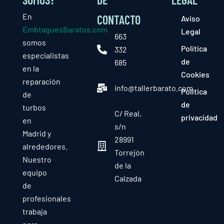
En
CONTACTO
Aviso
EmbtaguesBaratos.com
Legal
663
somos
Política
332
especialistas
de
685
en la
Cookies
reparación
info@tallerbarato.com
Política
de
de
turbos
C/ Real,
privacidad
en
s/n
Madrid y
28991
alrededores.
Torrejón
Nuestro
de la
equipo
Calzada
de
profesionales
trabaja