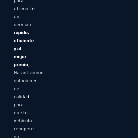
para
ofrecerte
un
servicio
rápido,
eficiente
y al
mejor
precio
.
Garantizamos
soluciones
de
calidad
para
que tu
vehículo
recupere
su