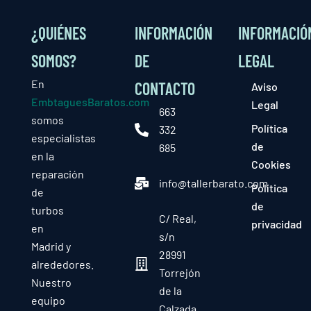
¿QUIÉNES
INFORMACIÓN
INFORMACIÓ
SOMOS?
DE
LEGAL
En
CONTACTO
Aviso
EmbtaguesBaratos.com
Legal
663
somos
Política
332
especialistas
de
685
en la
Cookies
reparación
info@tallerbarato.com
Política
de
de
turbos
C/ Real,
privacidad
en
s/n
Madrid y
28991
alrededores.
Torrejón
Nuestro
de la
equipo
Calzada