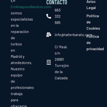
En
CONTACTO
Aviso
EmbtaguesBaratos.com
Legal
663
somos
Política
332
especialistas
de
685
en la
Cookies
reparación
info@tallerbarato.com
Política
de
de
turbos
C/ Real,
privacidad
en
s/n
Madrid y
28991
alrededores.
Torrejón
Nuestro
de la
equipo
Calzada
de
profesionales
trabaja
para
ofrecerte